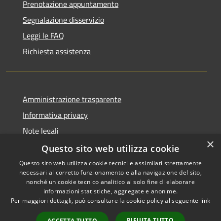
Prenotazione appuntamento
Segnalazione disservizio
Leggi le FAQ
Richiesta assistenza
Amministrazione trasparente
Informativa privacy
Note legali
×
Dichiarazione di accessibilità
Questo sito web utilizza cookie
Questo sito web utilizza cookie tecnici e assimilati strettamente
necessari al corretto funzionamento e alla navigazione del sito,
nonché un cookie tecnico analitico al solo fine di elaborare
informazioni statistiche, aggregate e anonime.
RSS
Copyright © 2026 • Comune di
Per maggiori dettagli, può consultare la cookie policy al seguente
link
Accessibilità
Alcara Li Fusi • Powered by
Privacy
Municipium
Accesso
•
RIFIUTA TUTTO
ACCETTA TUTTO