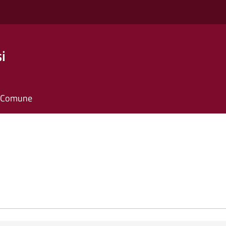
i
il Comune
e