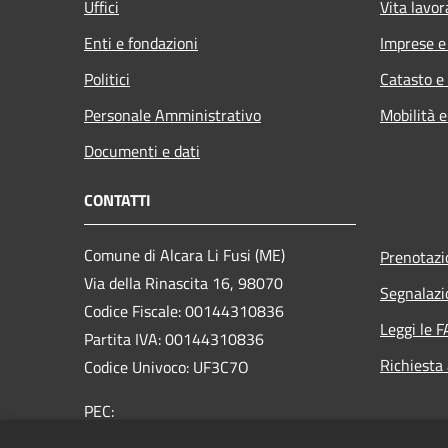
Uffici
Vita lavor
Enti e fondazioni
Imprese 
Politici
Catasto e
Personale Amministrativo
Mobilità e
Documenti e dati
CONTATTI
Comune di Alcara Li Fusi (ME)
Prenotaz
Via della Rinascita 16, 98070
Segnalazi
Codice Fiscale: 00144310836
Leggi le 
Partita IVA: 00144310836
Richiesta
Codice Univoco: UF3C7O
PEC:
comune@pec.comune.alcaralifusi.me.it