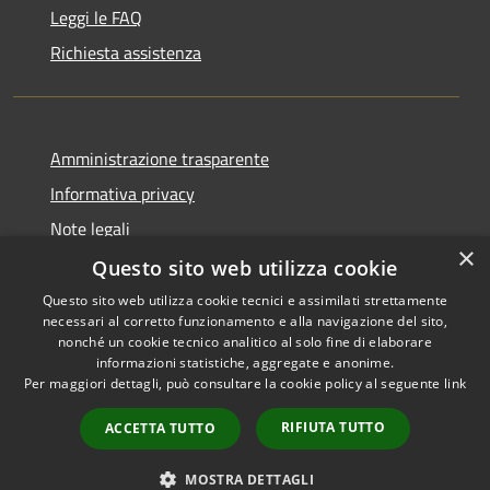
Leggi le FAQ
Richiesta assistenza
Amministrazione trasparente
Informativa privacy
Note legali
×
Dichiarazione di accessibilità
Questo sito web utilizza cookie
Questo sito web utilizza cookie tecnici e assimilati strettamente
necessari al corretto funzionamento e alla navigazione del sito,
nonché un cookie tecnico analitico al solo fine di elaborare
informazioni statistiche, aggregate e anonime.
RSS
Copyright © 2026 • Comune di
Per maggiori dettagli, può consultare la cookie policy al seguente
link
Accessibilità
Alcara Li Fusi • Powered by
Privacy
Municipium
Accesso
•
RIFIUTA TUTTO
ACCETTA TUTTO
Cookie
redazione
Mappa del sito
MOSTRA DETTAGLI