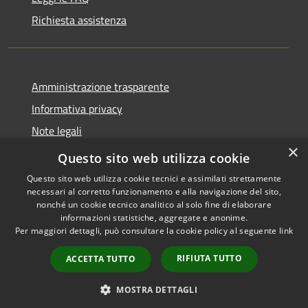
Richiesta assistenza
Amministrazione trasparente
Informativa privacy
Note legali
×
Dichiarazione di accessibilità
Questo sito web utilizza cookie
Questo sito web utilizza cookie tecnici e assimilati strettamente
necessari al corretto funzionamento e alla navigazione del sito,
nonché un cookie tecnico analitico al solo fine di elaborare
informazioni statistiche, aggregate e anonime.
RSS
Copyright © 2026 • Comune di
Per maggiori dettagli, può consultare la cookie policy al seguente
link
Accessibilità
Alcara Li Fusi • Powered by
Privacy
Municipium
Accesso
•
RIFIUTA TUTTO
ACCETTA TUTTO
Cookie
redazione
Mappa del sito
MOSTRA DETTAGLI