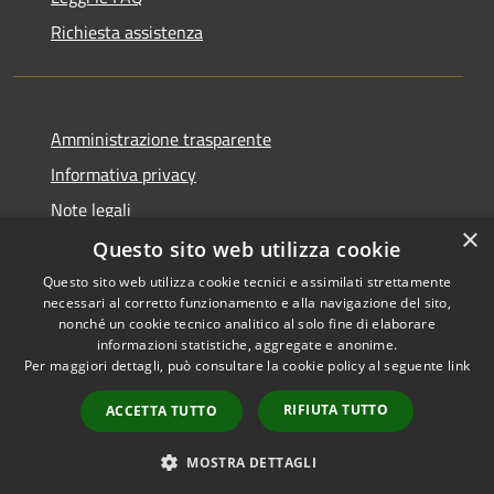
Richiesta assistenza
Amministrazione trasparente
Informativa privacy
Note legali
×
Dichiarazione di accessibilità
Questo sito web utilizza cookie
Questo sito web utilizza cookie tecnici e assimilati strettamente
necessari al corretto funzionamento e alla navigazione del sito,
nonché un cookie tecnico analitico al solo fine di elaborare
informazioni statistiche, aggregate e anonime.
RSS
Copyright © 2026 • Comune di
Per maggiori dettagli, può consultare la cookie policy al seguente
link
Accessibilità
Alcara Li Fusi • Powered by
Privacy
Municipium
Accesso
•
RIFIUTA TUTTO
ACCETTA TUTTO
Cookie
redazione
Mappa del sito
MOSTRA DETTAGLI