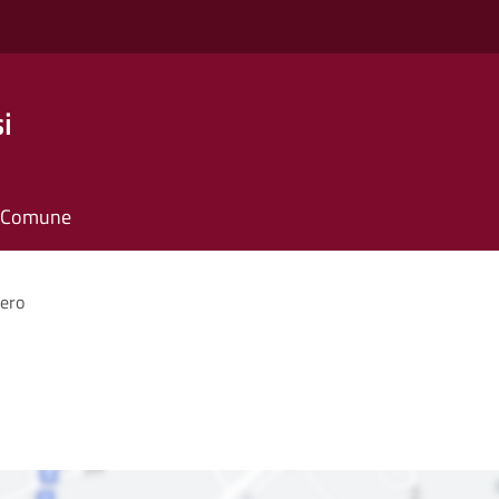
i
il Comune
ero