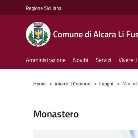
Salta al contenuto principale
Regione Siciliana
Comune di Alcara Li Fus
Amministrazione
Novità
Servizi
Vivere 
Home
>
Vivere il Comune
>
Luoghi
>
Monast
Monastero