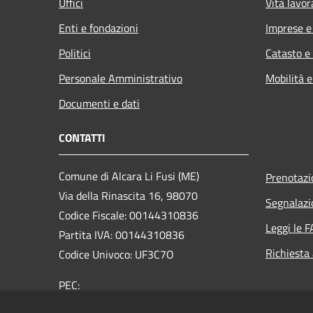
Uffici
Vita lavor
Enti e fondazioni
Imprese 
Politici
Catasto e
Personale Amministrativo
Mobilità e
Documenti e dati
CONTATTI
Comune di Alcara Li Fusi (ME)
Prenotaz
Via della Rinascita 16, 98070
Segnalazi
Codice Fiscale: 00144310836
Leggi le 
Partita IVA: 00144310836
Richiesta
Codice Univoco: UF3C7O
PEC:
comune@pec.comune.alcaralifusi.me.it